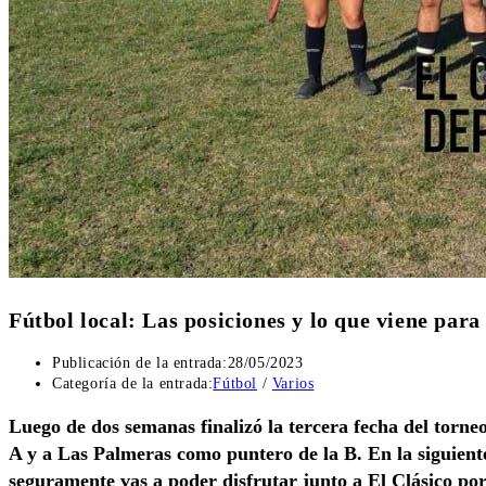
Fútbol local: Las posiciones y lo que viene par
Publicación de la entrada:
28/05/2023
Categoría de la entrada:
Fútbol
/
Varios
Luego de dos semanas finalizó la tercera fecha del torne
A y a Las Palmeras como puntero de la B. En la siguient
seguramente vas a poder disfrutar junto a El Clásico po