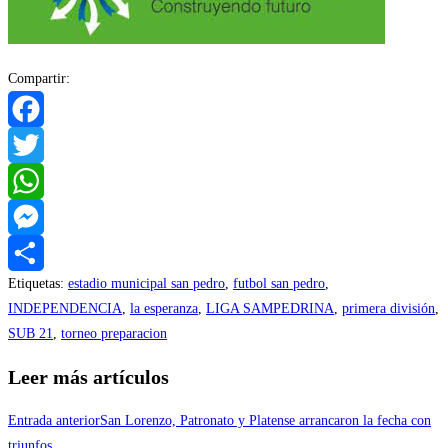
Compartir:
Facebook
Twitter
WhatsApp
Messenger
Etiquetas
:
estadio municipal san pedro
,
futbol san pedro
,
Compartir
INDEPENDENCIA
,
la esperanza
,
LIGA SAMPEDRINA
,
primera división
,
SUB 21
,
torneo preparacion
Leer más artículos
Entrada anterior
San Lorenzo, Patronato y Platense arrancaron la fecha con
triunfos