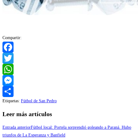
Compartir:
Facebook
Twitter
WhatsApp
Messenger
Etiquetas
:
Fútbol de San Pedro
Compartir
Leer más artículos
Entrada anterior
Fútbol local: Portela sorprendió goleando a Paraná. Hubo
triunfos de La Esperanza y Banfield