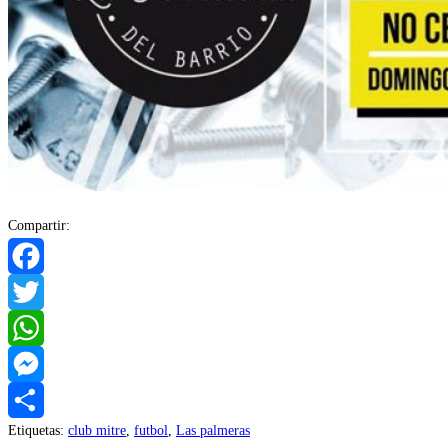
Compartir:
Facebook
Twitter
WhatsApp
Messenger
Etiquetas
:
club mitre
,
futbol
,
Las palmeras
Compartir