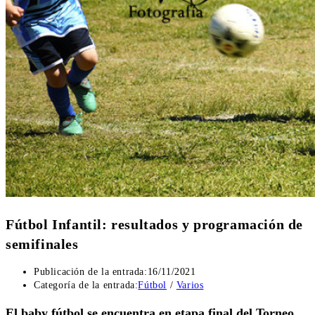
Fútbol Infantil: resultados y programación de
semifinales
Publicación de la entrada:
16/11/2021
Categoría de la entrada:
Fútbol
/
Varios
El baby fútbol se encuentra en etapa final del Torneo