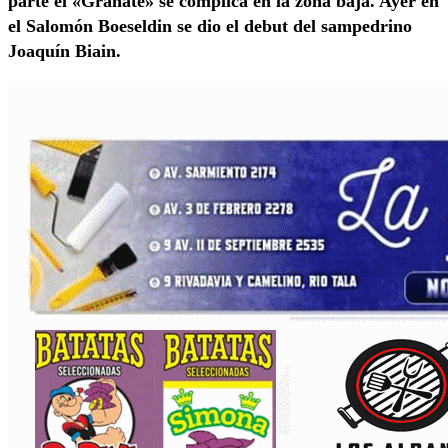
parte el «Granate» se complica en la zona baja. Ayer en
el Salomón Boeseldin se dio el debut del sampedrino
Joaquín Biain.