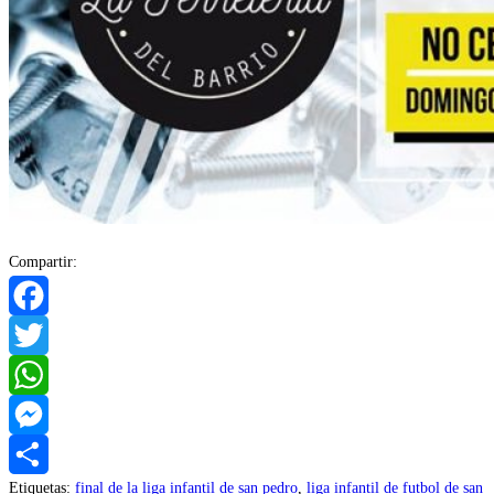
Compartir:
Facebook
Twitter
WhatsApp
Messenger
Etiquetas
:
final de la liga infantil de san pedro
,
liga infantil de futbol de san
Compartir