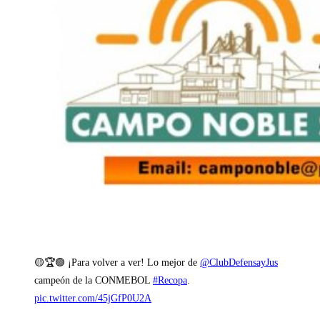
🟡🏆🟢 ¡Para volver a ver! Lo mejor de
@ClubDefensayJus
campeón de la CONMEBOL
#Recopa
.
pic.twitter.com/45jGfP0U2A