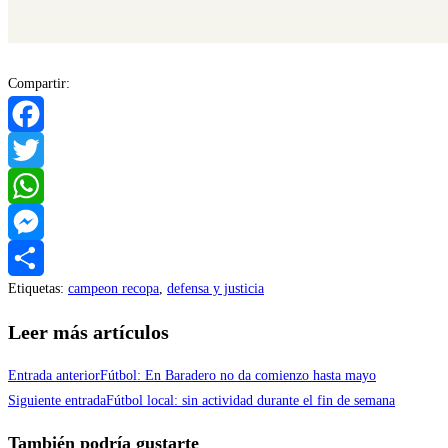
Compartir:
Facebook
Twitter
WhatsApp
Messenger
Etiquetas
:
campeon recopa
,
defensa y justicia
Compartir
Leer más artículos
Entrada anterior
Fútbol: En Baradero no da comienzo hasta mayo
Siguiente entrada
Fútbol local: sin actividad durante el fin de semana
También podría gustarte