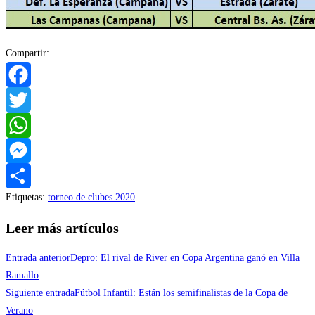
Compartir:
Facebook
Twitter
WhatsApp
Messenger
Etiquetas
:
torneo de clubes 2020
Compartir
Leer más artículos
Entrada anterior
Depro: El rival de River en Copa Argentina ganó en Villa
Ramallo
Siguiente entrada
Fútbol Infantil: Están los semifinalistas de la Copa de
Verano