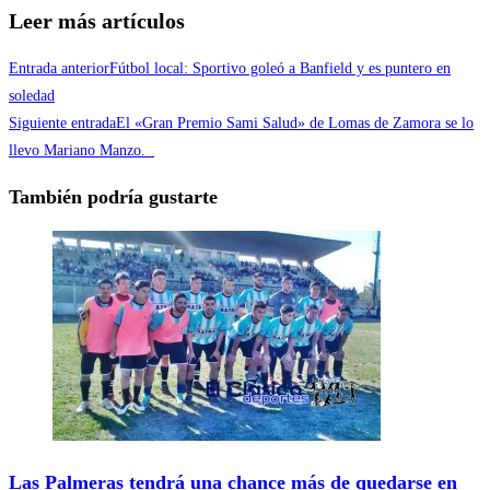
Leer más artículos
Entrada anterior
Fútbol local: Sportivo goleó a Banfield y es puntero en
soledad
Siguiente entrada
El «Gran Premio Sami Salud» de Lomas de Zamora se lo
llevo Mariano Manzo.
También podría gustarte
Las Palmeras tendrá una chance más de quedarse en