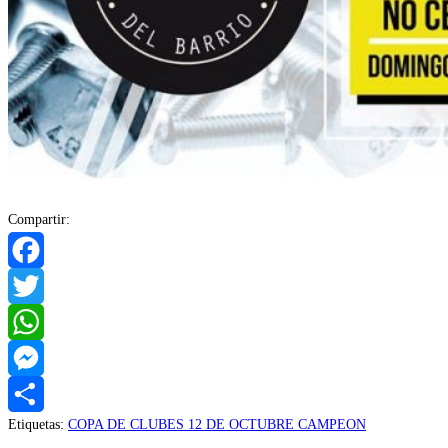
Compartir:
Facebook
Twitter
WhatsApp
Messenger
Etiquetas
:
COPA DE CLUBES 12 DE OCTUBRE CAMPEON
Compartir