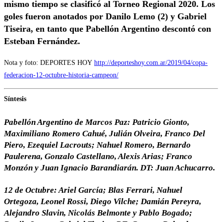
mismo tiempo se clasificó al Torneo Regional 2020. Los
goles fueron anotados por Danilo Lemo (2) y Gabriel
Tiseira, en tanto que Pabellón Argentino descontó con
Esteban Fernández.
Nota y foto: DEPORTES HOY
http://deporteshoy.com.ar/2019/04/copa-
federacion-12-octubre-historia-campeon/
Síntesis
Pabellón Argentino de Marcos Paz: Patricio Gionto,
Maximiliano Romero Cahué, Julián Olveira, Franco Del
Piero, Ezequiel Lacrouts; Nahuel Romero, Bernardo
Paulerena, Gonzalo Castellano, Alexis Arias; Franco
Monzón y Juan Ignacio Barandiarán. DT: Juan Achucarro.
12 de Octubre: Ariel García; Blas Ferrari, Nahuel
Ortegoza, Leonel Rossi, Diego Vilche; Damián Pereyra,
Alejandro Slavin, Nicolás Belmonte y Pablo Bogado;