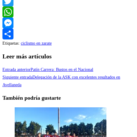
Facebook
Twitter
WhatsApp
Messenger
Etiquetas
:
ciclismo en zarate
Compartir
Leer más artículos
Entrada anterior
Patín Carrera: Bustos en el Nacional
Siguiente entrada
Delegación de la ASK con excelentes resultados en
Avellaneda
También podría gustarte