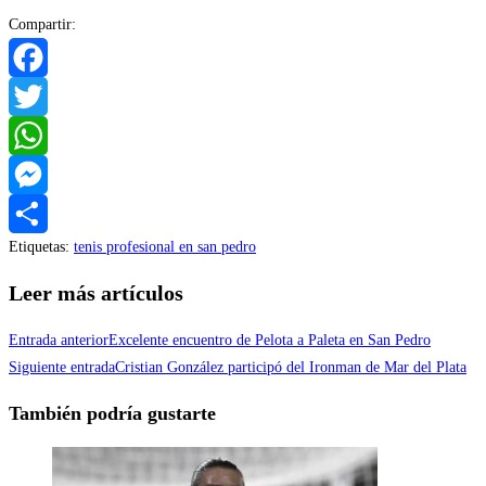
Compartir:
Facebook
Twitter
WhatsApp
Messenger
Etiquetas
:
tenis profesional en san pedro
Compartir
Leer más artículos
Entrada anterior
Excelente encuentro de Pelota a Paleta en San Pedro
Siguiente entrada
Cristian González participó del Ironman de Mar del Plata
También podría gustarte