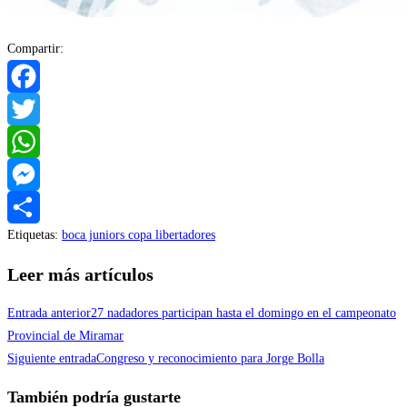
Compartir:
Facebook
Twitter
WhatsApp
Messenger
Etiquetas
:
boca juniors copa libertadores
Compartir
Leer más artículos
Entrada anterior
27 nadadores participan hasta el domingo en el campeonato
Provincial de Miramar
Siguiente entrada
Congreso y reconocimiento para Jorge Bolla
También podría gustarte