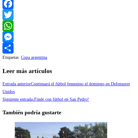
Facebook
Twitter
WhatsApp
Messenger
Etiquetas
:
Copa argentina
Compartir
Leer más artículos
Entrada anterior
Continuará el fútbol femenino el domingo en Defensores
Unidos
Siguiente entrada
¡Finde con fútbol en San Pedro!
También podría gustarte