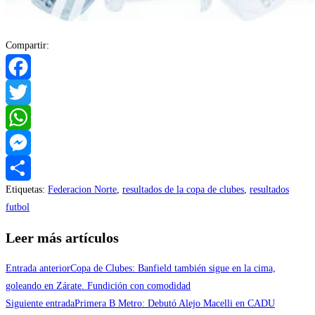
Compartir:
Facebook
Twitter
WhatsApp
Messenger
Etiquetas
:
Federacion Norte
,
resultados de la copa de clubes
,
resultados
Compartir
futbol
Leer más artículos
Entrada anterior
Copa de Clubes: Banfield también sigue en la cima,
goleando en Zárate. Fundición con comodidad
Siguiente entrada
Primera B Metro: Debutó Alejo Macelli en CADU