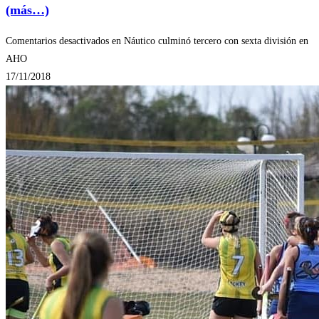
(más…)
Comentarios desactivados
en Náutico culminó tercero con sexta división en
AHO
17/11/2018