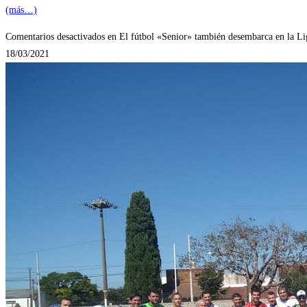
(más…)
Comentarios desactivados
en El fútbol «Senior» también desembarca en la Li
18/03/2021