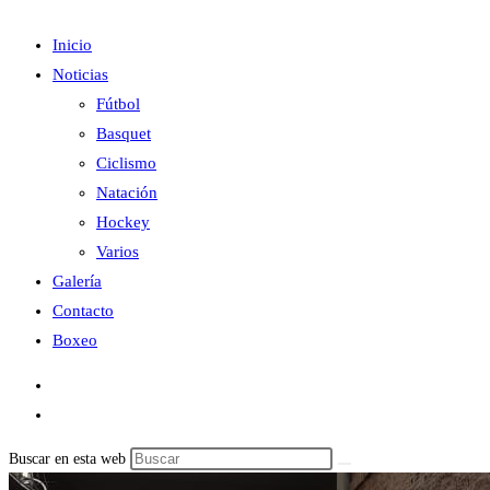
Inicio
Noticias
Fútbol
Basquet
Ciclismo
Natación
Hockey
Varios
Galería
Contacto
Boxeo
Buscar en esta web