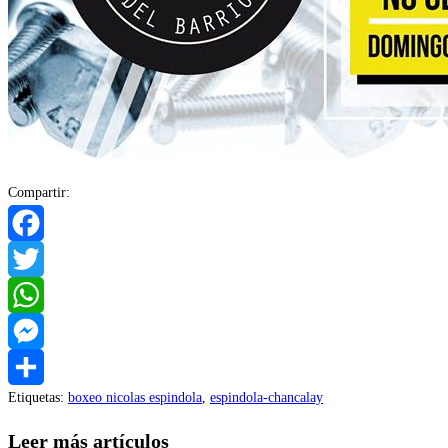
Compartir:
Facebook
Twitter
WhatsApp
Messenger
Etiquetas
:
boxeo nicolas espindola
,
espindola-chancalay
Compartir
Leer más artículos