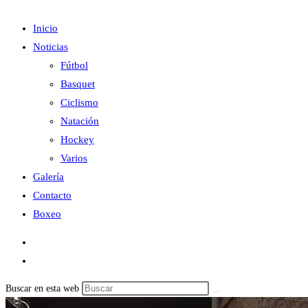
Inicio
Noticias
Fútbol
Basquet
Ciclismo
Natación
Hockey
Varios
Galería
Contacto
Boxeo
Buscar en esta web