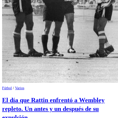
Fútbol
/
Varios
El día que Rattin enfrentó a Wembley
repleto. Un antes y un después de su
expulsión