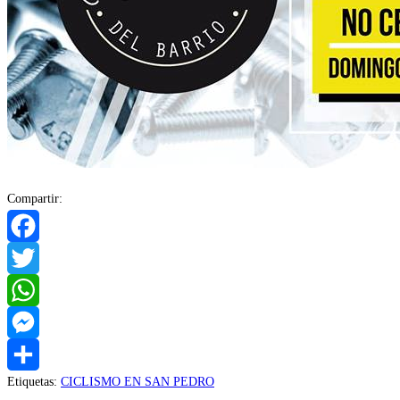
Compartir:
Facebook
Twitter
WhatsApp
Messenger
Etiquetas
:
CICLISMO EN SAN PEDRO
Compartir