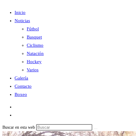
Inicio
Noticias
Fútbol
Basquet
Ciclismo
Natación
Hockey
Varios
Galería
Contacto
Boxeo
Buscar en esta web