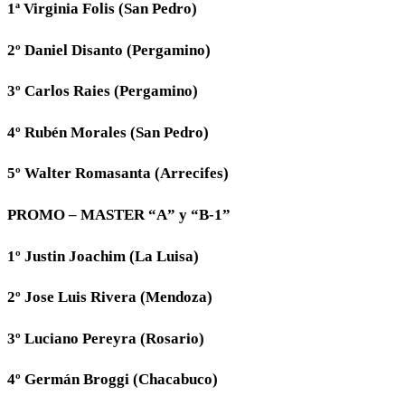
1ª Virginia Folis (San Pedro)
2º Daniel Disanto (Pergamino)
3º Carlos Raies (Pergamino)
4º Rubén Morales (San Pedro)
5º Walter Romasanta (Arrecifes)
PROMO – MASTER “A” y “B-1”
1º Justin Joachim (La Luisa)
2º Jose Luis Rivera (Mendoza)
3º Luciano Pereyra (Rosario)
4º Germán Broggi (Chacabuco)