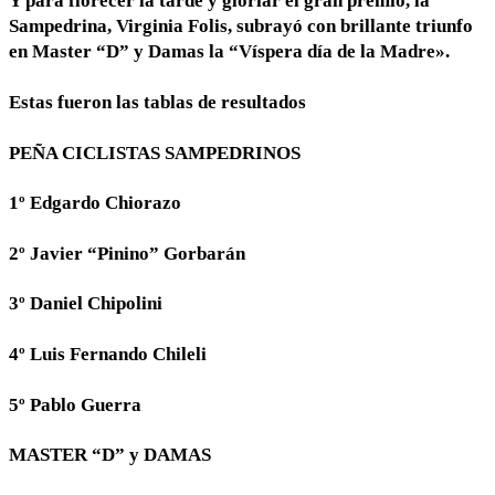
Y para florecer la tarde y gloriar el gran premio, la
Sampedrina, Virginia Folis, subrayó con brillante triunfo
en Master “D” y Damas la “Víspera día de la Madre».
Estas fueron las tablas de resultados
PEÑA CICLISTAS SAMPEDRINOS
1º Edgardo Chiorazo
2º Javier “Pinino” Gorbarán
3º Daniel Chipolini
4º Luis Fernando Chileli
5º Pablo Guerra
MASTER “D” y DAMAS