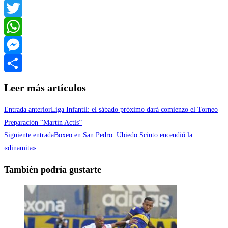
Facebook
Twitter
WhatsApp
Messenger
Compartir
Leer más artículos
Entrada anterior
Liga Infantil: el sábado próximo dará comienzo el Torneo
Preparación “Martín Actis”
Siguiente entrada
Boxeo en San Pedro: Ubiedo Sciuto encendió la
«dinamita»
También podría gustarte