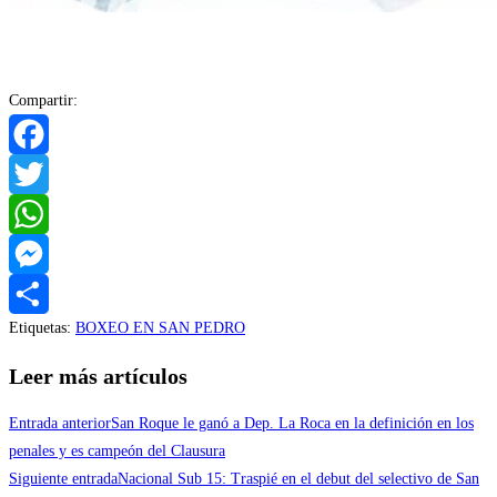
Compartir:
Facebook
Twitter
WhatsApp
Messenger
Etiquetas
:
BOXEO EN SAN PEDRO
Compartir
Leer más artículos
Entrada anterior
San Roque le ganó a Dep. La Roca en la definición en los
penales y es campeón del Clausura
Siguiente entrada
Nacional Sub 15: Traspié en el debut del selectivo de San