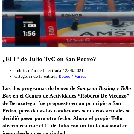
¿El 1° de Julio TyC en San Pedro?
Publicación de la entrada:
12/06/2021
Categoría de la entrada:
Boxeo
/
Varios
Los dos programas de boxeo de
Sampson Boxing y Tello
Box
en el Centro de Actividades “Roberto De Vicenzo”,
de Berazategui fue propuesto en un principio a San
Pedro, pero dadas las condiciones sanitarias actuales se
decidió pasar para otra fecha. Ahora el propio Tello
ofreció realizar el 1° de Julio con un título nacional en
juego desde nuestra ciudad.