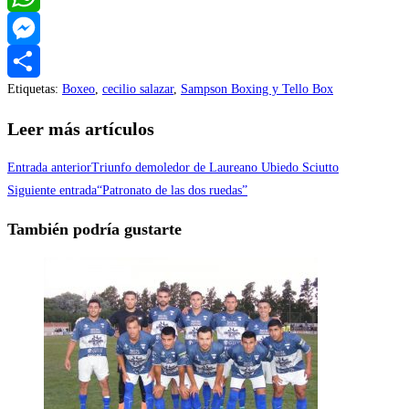
WhatsApp
Messenger
Etiquetas
:
Boxeo
,
cecilio salazar
,
Sampson Boxing y Tello Box
Compartir
Leer más artículos
Entrada anterior
Triunfo demoledor de Laureano Ubiedo Sciutto
Siguiente entrada
“Patronato de las dos ruedas”
También podría gustarte