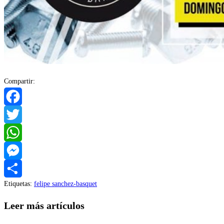
Compartir:
Facebook
Twitter
WhatsApp
Messenger
Etiquetas
:
felipe sanchez-basquet
Compartir
Leer más artículos