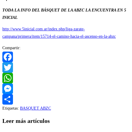
TODA LA INFO DEL BÁSQUET DE LA ABZC LA ENCUENTRA EN 5
INICIAL
http://www.5inicial.com.ar/index.php/liga-zarate-
campana/primera/item/15714-el-camino-hacia-el-ascenso-en-la-abzc
Compartir:
Facebook
Twitter
WhatsApp
Messenger
Etiquetas
:
BASQUET ABZC
Compartir
Leer más artículos