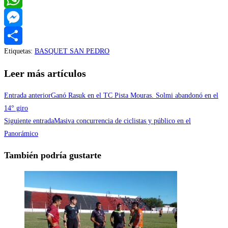
WhatsApp
Messenger
Etiquetas
:
BASQUET SAN PEDRO
Compartir
Leer más artículos
Entrada anterior
Ganó Rasuk en el TC Pista Mouras. Solmi abandonó en el
14° giro
Siguiente entrada
Masiva concurrencia de ciclistas y público en el
Panorámico
También podría gustarte