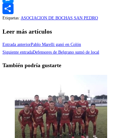
Messenger
Etiquetas
:
ASOCIACION DE BOCHAS SAN PEDRO
Compartir
Leer más artículos
Entrada anterior
Pablo Marelli ganó en Colón
Siguiente entrada
Defensores de Belgrano sumó de local
También podría gustarte