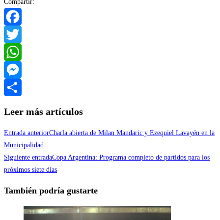
Compartir:
Facebook
Twitter
WhatsApp
Messenger
Compartir
Leer más artículos
Entrada anterior
Charla abierta de Milan Mandaric y Ezequiel Lavayén en la
Municipalidad
Siguiente entrada
Copa Argentina: Programa completo de partidos para los
próximos siete días
También podría gustarte