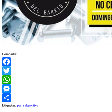
Compartir:
Facebook
Twitter
WhatsApp
Messenger
Etiquetas
:
perla deportiva
Compartir