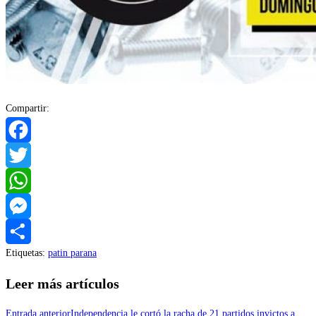
Compartir:
Facebook
Twitter
WhatsApp
Messenger
Etiquetas
:
patin parana
Compartir
Leer más artículos
Entrada anterior
Independencia le cortó la racha de 21 partidos invictos a