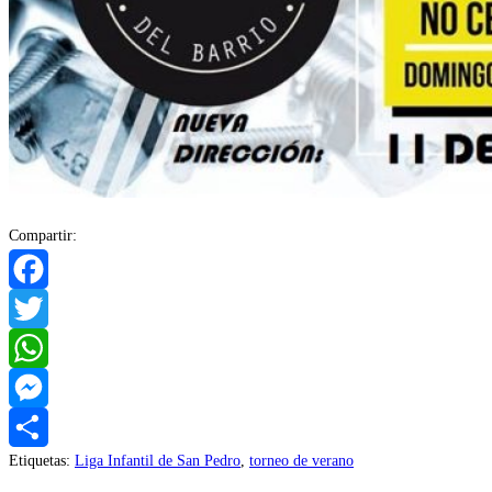
Compartir:
Facebook
Twitter
WhatsApp
Messenger
Etiquetas
:
Liga Infantil de San Pedro
,
torneo de verano
Compartir