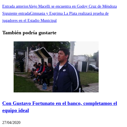
Entrada anterior
Alejo Macelli se encuentra en Godoy Cruz de Méndoza
Siguiente entrada
Gimnasia y Esgrima La Plata realizará prueba de
jugadores en el Estadio Municipal
También podría gustarte
Con Gustavo Fortunato en el banco, completamos el
equipo ideal
27/04/2020