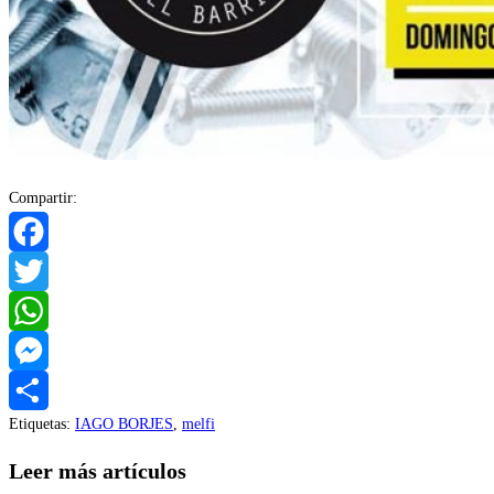
Compartir:
Facebook
Twitter
WhatsApp
Messenger
Etiquetas
:
IAGO BORJES
,
melfi
Compartir
Leer más artículos