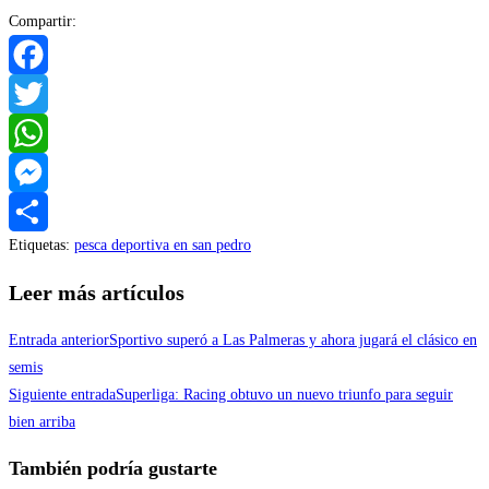
Compartir:
Facebook
Twitter
WhatsApp
Messenger
Etiquetas
:
pesca deportiva en san pedro
Compartir
Leer más artículos
Entrada anterior
Sportivo superó a Las Palmeras y ahora jugará el clásico en
semis
Siguiente entrada
Superliga: Racing obtuvo un nuevo triunfo para seguir
bien arriba
También podría gustarte