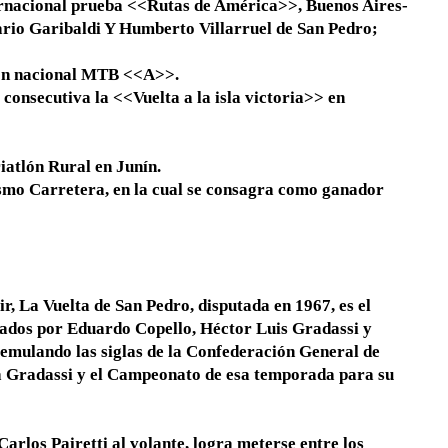
ternacional prueba <<Rutas de América>>, Buenos Aires-
rio Garibaldi Y Humberto Villarruel de San Pedro;
lón nacional MTB <<A>>.
onsecutiva la <<Vuelta a la isla victoria>> en
iatlón Rural en Junín.
smo Carretera, en la cual se consagra como ganador
ir, La Vuelta de San Pedro, disputada en 1967, es el
ulados por Eduardo Copello, Héctor Luis Gradassi y
emulando las siglas de la Confederación General de
ra Gradassi y el Campeonato de esa temporada para su
arlos Pairetti al volante, logra meterse entre los