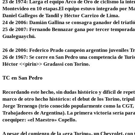
23 de 1974: Larga el equipo Arco de Oro de ciclismo la in
Montevideo en 10 etapas.El equipo estuvo integrado por Ma
Daniel Gallegos de Tandil y Héctor Carrizo de Lima.
24 de 2006: Damián Gallina se consagra ganador del triat
25 de 2007: Fernando Bennazar gana por tercer temporada c
Gualeguaychú.
26 de 2006: Federico Prado campeón argentino juveniles Tr
26 de 1967: Se corre en San Pedro una competencia de Turi
Héctor <<pirin>> Gradassi con Torino.
TC en San Pedro
Recordando este hecho, sin dudas histórico y difícil de repet
marco de otro hecho histórico: el debut de los Torino, trip
Jorge Ternengo (trío conocido popularmente como la CGT, 
Trabajadores de Argentina). La primera victoria sería pa
coequiper: «el Maestro» Copello.
A pesar del comienzo de la «era Torino», un Chevrolet, con C