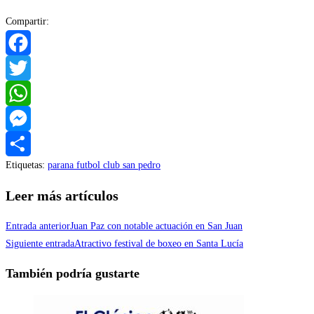
Compartir:
Facebook
Twitter
WhatsApp
Messenger
Etiquetas
:
parana futbol club san pedro
Compartir
Leer más artículos
Entrada anterior
Juan Paz con notable actuación en San Juan
Siguiente entrada
Atractivo festival de boxeo en Santa Lucía
También podría gustarte