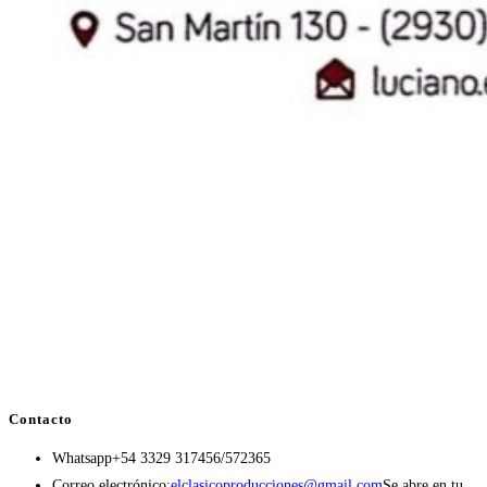
Contacto
Whatsapp
+54 3329 317456/572365
Correo electrónico:
elclasicoproducciones@gmail.com
Se abre en tu