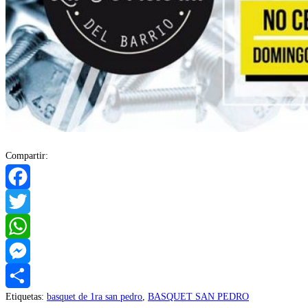
Compartir:
Facebook
Twitter
WhatsApp
Messenger
Etiquetas
:
basquet de 1ra san pedro
,
BASQUET SAN PEDRO
Compartir