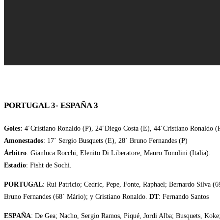
PORTUGAL 3- ESPAÑA 3
Goles:
4´Cristiano Ronaldo (P), 24´Diego Costa (E), 44´Cristiano Ronaldo (
Amonestados
: 17´ Sergio Busquets (E), 28´ Bruno Fernandes (P)
Árbitro
: Gianluca Rocchi, Elenito Di Liberatore, Mauro Tonolini (Italia).
Estadio
: Fisht de Sochi.
PORTUGAL
: Rui Patricio; Cedric, Pepe, Fonte, Raphael; Bernardo Silva 
Bruno Fernandes (68´ Mário); y Cristiano Ronaldo.
DT
: Fernando Santos
ESPAÑA
: De Gea; Nacho, Sergio Ramos, Piqué, Jordi Alba; Busquets, Koke;