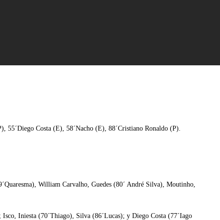
P), 55´Diego Costa (E), 58´Nacho (E), 88´Cristiano Ronaldo (P).
(69´Quaresma), William Carvalho, Guedes (80´ André Silva), Moutinho,
 Isco, Iniesta (70´Thiago), Silva (86´Lucas); y Diego Costa (77´Iago