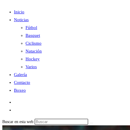
Inicio
Noticias
Fútbol
Basquet
Ciclismo
Natación
Hockey
Varios
Galería
Contacto
Boxeo
Buscar en esta web