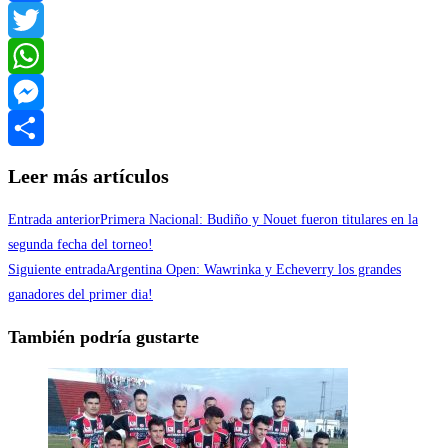
Facebook
Twitter
WhatsApp
Messenger
Compartir
Leer más artículos
Entrada anterior
Primera Nacional: Budiño y Nouet fueron titulares en la
segunda fecha del torneo!
Siguiente entrada
Argentina Open: Wawrinka y Echeverry los grandes
ganadores del primer dia!
También podría gustarte