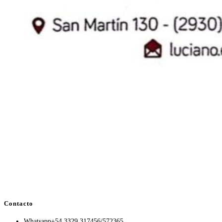
Contacto
Whatsapp
+54 3329 317456/572365