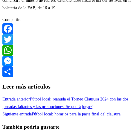
comenzará el lunes 3 de febrero extendiéndose hasta el día del festival, en la
boletería de la FAB, de 16 a 19.
Compartir:
Facebook
Twitter
WhatsApp
Messenger
Compartir
Leer más artículos
Entrada anterior
Fútbol local: reanuda el Torneo Clausura 2024 con las dos
jornadas faltantes y las promociones. Se podrá jugar?
Siguiente entrada
Fútbol local: horarios para la parte final del clausura
También podría gustarte