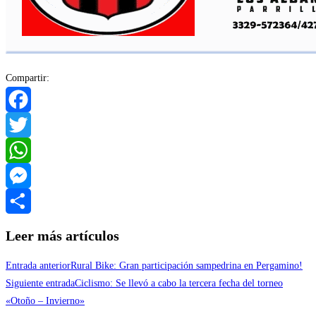
Compartir:
Facebook
Twitter
WhatsApp
Messenger
Compartir
Leer más artículos
Entrada anterior
Rural Bike: Gran participación sampedrina en Pergamino!
Siguiente entrada
Ciclismo: Se llevó a cabo la tercera fecha del torneo
«Otoño – Invierno»