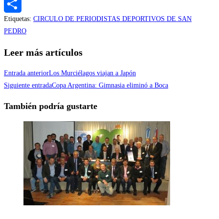
Messenger
Etiquetas
:
CIRCULO DE PERIODISTAS DEPORTIVOS DE SAN
Compartir
PEDRO
Leer más artículos
Entrada anterior
Los Murciélagos viajan a Japón
Siguiente entrada
Copa Argentina: Gimnasia eliminó a Boca
También podría gustarte