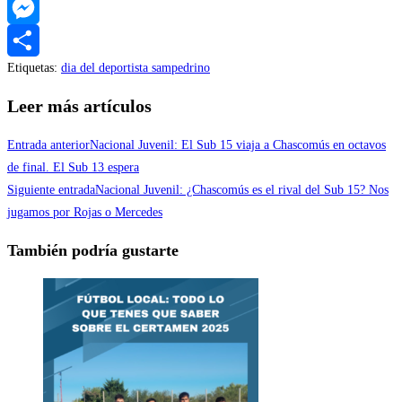
WhatsApp
Messenger
Etiquetas
:
dia del deportista sampedrino
Compartir
Leer más artículos
Entrada anterior
Nacional Juvenil: El Sub 15 viaja a Chascomús en octavos
de final. El Sub 13 espera
Siguiente entrada
Nacional Juvenil: ¿Chascomús es el rival del Sub 15? Nos
jugamos por Rojas o Mercedes
También podría gustarte