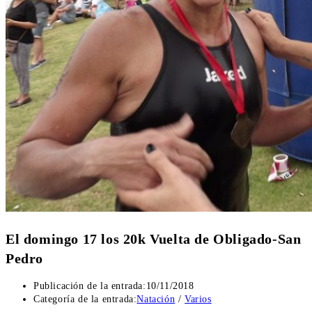
El domingo 17 los 20k Vuelta de Obligado-San
Pedro
Publicación de la entrada:
10/11/2018
Categoría de la entrada:
Natación
/
Varios