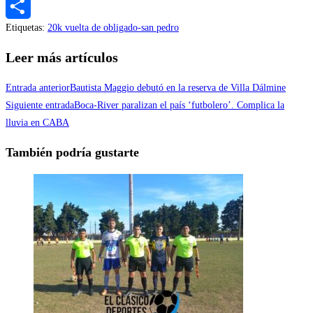
Messenger
Etiquetas
:
20k vuelta de obligado-san pedro
Compartir
Leer más artículos
Entrada anterior
Bautista Maggio debutó en la reserva de Villa Dálmine
Siguiente entrada
Boca-River paralizan el país ‘futbolero’. Complica la
lluvia en CABA
También podría gustarte