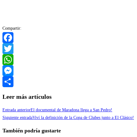
Compartir:
Facebook
Twitter
WhatsApp
Messenger
Compartir
Leer más artículos
Entrada anterior
El documental de Maradona llega a San Pedro!
Siguiente entrada
Viví la definición de la Copa de Clubes junto a El Clásico!
También podría gustarte