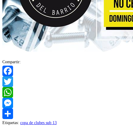
Compartir:
Facebook
Twitter
WhatsApp
Messenger
Etiquetas
:
copa de clubes sub 13
Compartir