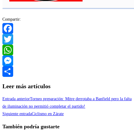
Compartir:
Facebook
Twitter
WhatsApp
Messenger
Compartir
Leer más artículos
Entrada anterior
Torneo preparación: Mitre derrotaba a Banfield pero la falta
de iluminación no permitió completar el partido!
Siguiente entrada
Ciclismo en Zárate
También podría gustarte