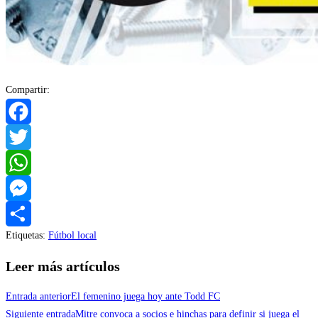
Compartir:
Facebook
Twitter
WhatsApp
Messenger
Etiquetas
:
Fútbol local
Compartir
Leer más artículos
Entrada anterior
El femenino juega hoy ante Todd FC
Siguiente entrada
Mitre convoca a socios e hinchas para definir si juega el