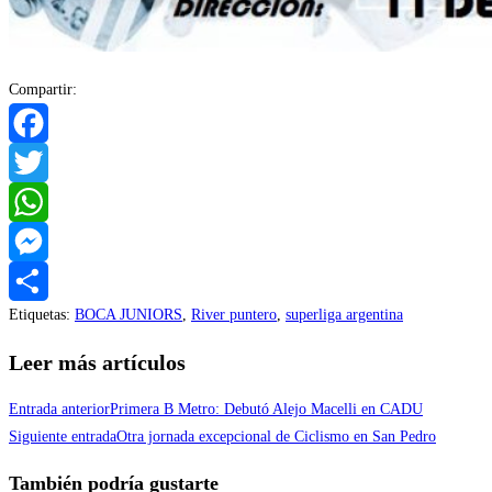
Compartir:
Facebook
Twitter
WhatsApp
Messenger
Etiquetas
:
BOCA JUNIORS
,
River puntero
,
superliga argentina
Compartir
Leer más artículos
Entrada anterior
Primera B Metro: Debutó Alejo Macelli en CADU
Siguiente entrada
Otra jornada excepcional de Ciclismo en San Pedro
También podría gustarte